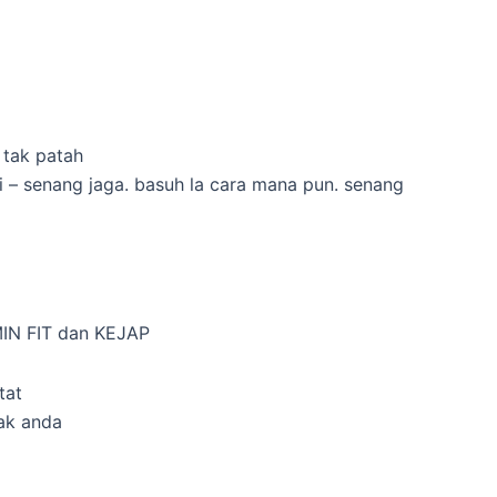
tak patah
i – senang jaga. basuh la cara mana pun. senang
N FIT dan KEJAP
tat
ak anda