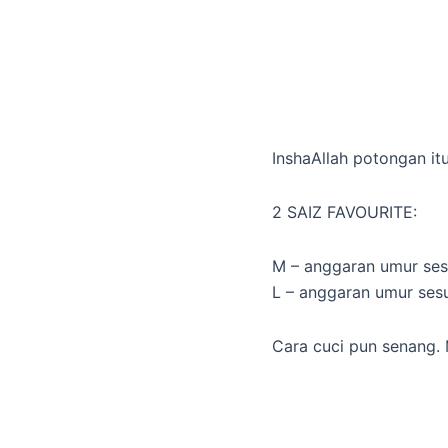
InshaAllah potongan it
2 SAIZ FAVOURITE:
M – anggaran umur sesu
L – anggaran umur sesu
Cara cuci pun senang. M