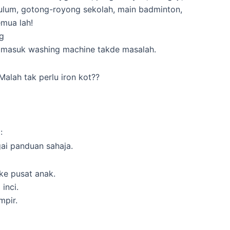
kulum, gotong-royong sekolah, main badminton,
emua lah!
g
. masuk washing machine takde masalah.
Malah tak perlu iron kot??
:
ai panduan sahaja.
ke pusat anak.
inci.
mpir.