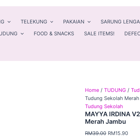
MAYYA
Original
Curr
IRDINA
price
price
V2
was:
is:
NG
TELEKUNG
PAKAIAN
SARUNG LENG
-
TAFFY
RM39.00.
RM15
TUDUNG
FOOD & SNACKS
SALE ITEMS!
DEFEC
PINK
-
Tudung
Sekolah
Merah
Jambu
quantity
Home
/
TUDUNG
/
Tud
Tudung Sekolah Mera
Tudung Sekolah
MAYYA IRDINA V2 
Merah Jambu
RM
39.00
RM
15.90