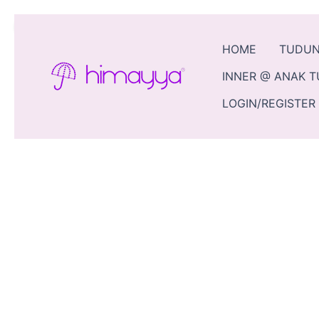
Skip
Sale!
to
content
HOME
TUDU
INNER @ ANAK 
LOGIN/REGISTER