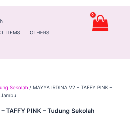
ent
AN
.90.
T ITEMS
OTHERS
ung Sekolah
/ MAYYA IRDINA V2 – TAFFY PINK –
h Jambu
– TAFFY PINK – Tudung Sekolah