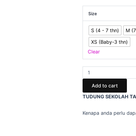
Size
S (4 - 7 thn)
M (7
XS (Baby-3 thn)
Clear
Add to cart
TUDUNG SEKOLAH TAN
Kenapa anda perlu dap