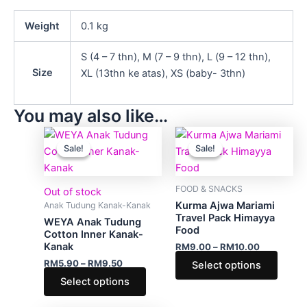
Weight
0.1 kg
S (4 – 7 thn), M (7 – 9 thn), L (9 – 12 thn),
Size
XL (13thn ke atas), XS (baby- 3thn)
You may also like…
Price
Price
This
This
range:
range:
Sale!
Sale!
Sale!
Sale!
product
produ
RM5.90
RM9.00
through
has
through
has
RM9.50
RM10.00
multiple
multip
FOOD & SNACKS
Out of stock
variants.
varian
Kurma Ajwa Mariami
Anak Tudung Kanak-Kanak
The
The
Travel Pack Himayya
WEYA Anak Tudung
Food
options
optio
Cotton Inner Kanak-
Kanak
RM
9.00
–
RM
10.00
may
may
RM
5.90
–
RM
9.50
Select options
be
be
Select options
chosen
chose
on
on