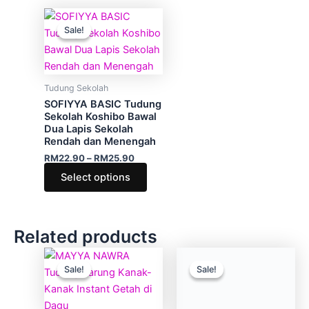
the
the
Price
This
product
produ
range:
Sale!
Sale!
product
RM22.90
page
page
through
has
RM25.90
multiple
variants.
Tudung Sekolah
The
SOFIYYA BASIC Tudung
options
Sekolah Koshibo Bawal
Dua Lapis Sekolah
may
Rendah dan Menengah
be
RM
22.90
–
RM
25.90
chosen
Select options
on
the
product
page
Related products
Price
Original
Current
This
This
range:
price
price
Sale!
Sale!
Sale!
Sale!
product
produ
RM13.90
was:
is:
through
has
RM89.00.
RM59.00.
has
Baju Kurung Kanak-Kanak
RM17.90
multiple
multip