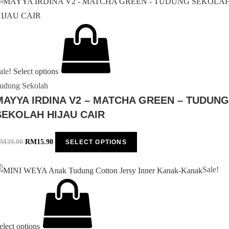
ale!
Select options
udung Sekolah
MAYYA IRDINA V2 – MATCHA GREEN – TUDUNG
SEKOLAH HIJAU CAIR
RM
39.00
RM
15.90
SELECT OPTIONS
Sale!
elect options