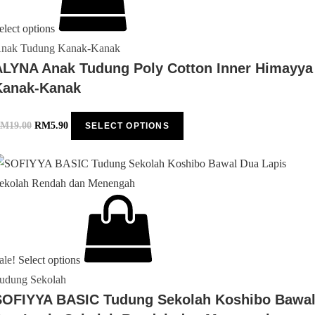
elect options
nak Tudung Kanak-Kanak
ALYNA Anak Tudung Poly Cotton Inner Himayya
Kanak-Kanak
RM
19.00
RM
5.90
SELECT OPTIONS
ale!
Select options
udung Sekolah
SOFIYYA BASIC Tudung Sekolah Koshibo Bawa