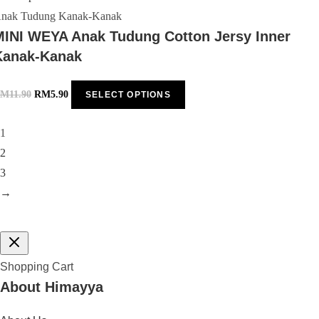
nak Tudung Kanak-Kanak
MINI WEYA Anak Tudung Cotton Jersy Inner
Kanak-Kanak
RM
11.90
RM
5.90
SELECT OPTIONS
1
2
3
→
Shopping Cart
About Himayya