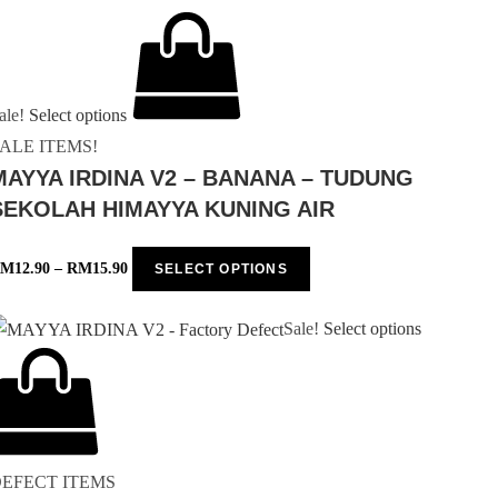
ale!
Select options
ALE ITEMS!
MAYYA IRDINA V2 – BANANA – TUDUNG
SEKOLAH HIMAYYA KUNING AIR
RM
12.90
–
RM
15.90
SELECT OPTIONS
Sale!
Select options
EFECT ITEMS