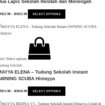
Dua Lapis Sekolah Rendah dan Menengah
RM
22.90
–
RM
25.90
SELECT OPTIONS
ale!
Select options
udung Sekolah
MAYYA ELENA – Tudung Sekolah Instant
AWNING SCUBA Himayya
RM
13.90
–
RM
16.90
SELECT OPTIONS