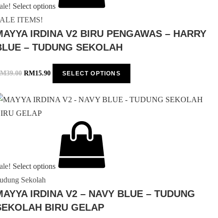
ale!
Select options
ALE ITEMS!
MAYYA IRDINA V2 BIRU PENGAWAS – HARRY
BLUE – TUDUNG SEKOLAH
RM
39.00
RM
15.90
SELECT OPTIONS
ale!
Select options
udung Sekolah
MAYYA IRDINA V2 – NAVY BLUE – TUDUNG
SEKOLAH BIRU GELAP