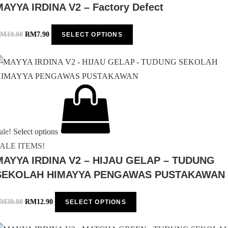
MAYYA IRDINA V2 – Factory Defect
RM
19.00
RM
7.90
SELECT OPTIONS
ale!
Select options
ALE ITEMS!
MAYYA IRDINA V2 – HIJAU GELAP – TUDUNG
SEKOLAH HIMAYYA PENGAWAS PUSTAKAWAN
RM
39.00
RM
12.90
SELECT OPTIONS