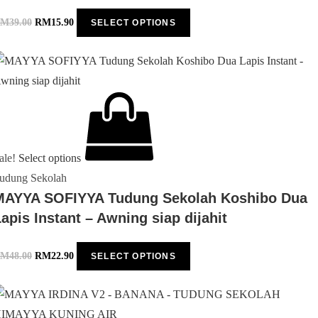
RM
39.00
RM
15.90
SELECT OPTIONS
ale!
Select options
udung Sekolah
MAYYA SOFIYYA Tudung Sekolah Koshibo Dua
apis Instant – Awning siap dijahit
RM
48.00
RM
22.90
SELECT OPTIONS