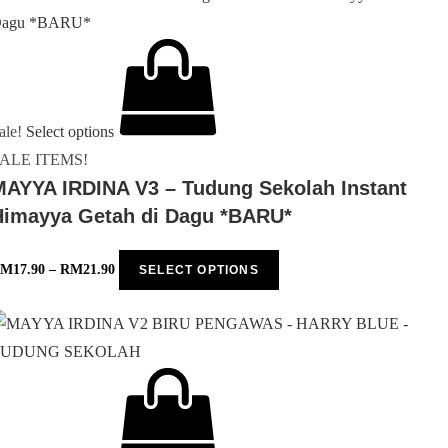
ale!
Select options
ALE ITEMS!
MAYYA IRDINA V3 – Tudung Sekolah Instant
Himayya Getah di Dagu *BARU*
RM
17.90
–
RM
21.90
SELECT OPTIONS