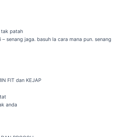
tak patah
i – senang jaga. basuh la cara mana pun. senang
N FIT dan KEJAP
tat
ak anda