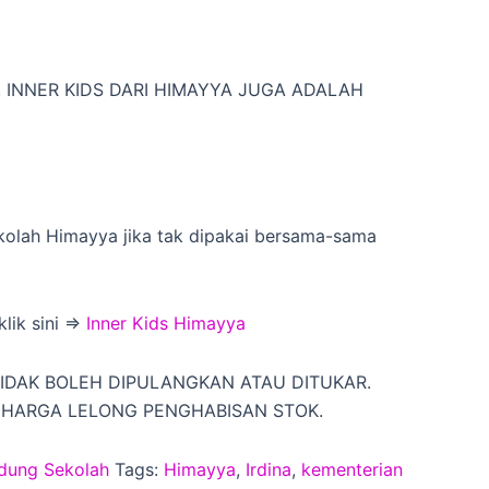
 INNER KIDS DARI HIMAYYA JUGA ADALAH
kolah Himayya jika tak dipakai bersama-sama
lik sini =>
Inner Kids Himayya
 TIDAK BOLEH DIPULANGKAN ATAU DITUKAR.
A HARGA LELONG PENGHABISAN STOK.
dung Sekolah
Tags:
Himayya
,
Irdina
,
kementerian