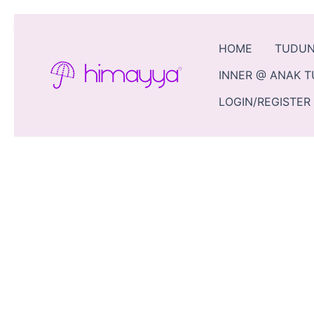
Skip
Sale!
to
content
HOME
TUDU
INNER @ ANAK 
LOGIN/REGISTER