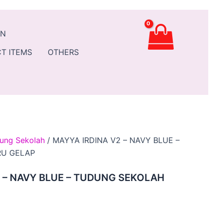
ent
AN
.90.
T ITEMS
OTHERS
ung Sekolah
/ MAYYA IRDINA V2 – NAVY BLUE –
RU GELAP
 – NAVY BLUE – TUDUNG SEKOLAH