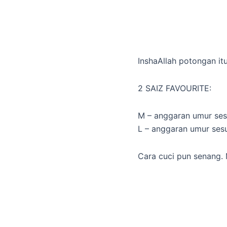
InshaAllah potongan it
2 SAIZ FAVOURITE:
M – anggaran umur sesu
L – anggaran umur sesu
Cara cuci pun senang. M