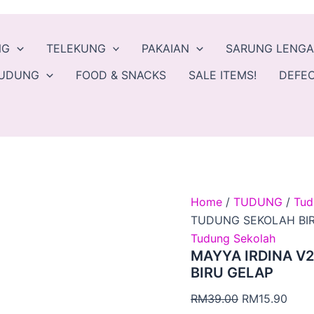
MAYYA
Original
Curr
IRDINA
price
price
V2
was:
is:
NG
TELEKUNG
PAKAIAN
SARUNG LENG
-
NAVY
RM39.00.
RM15
TUDUNG
FOOD & SNACKS
SALE ITEMS!
DEFEC
BLUE
-
TUDUNG
SEKOLAH
BIRU
GELAP
quantity
Home
/
TUDUNG
/
Tud
TUDUNG SEKOLAH BI
Tudung Sekolah
MAYYA IRDINA V2
BIRU GELAP
RM
39.00
RM
15.90