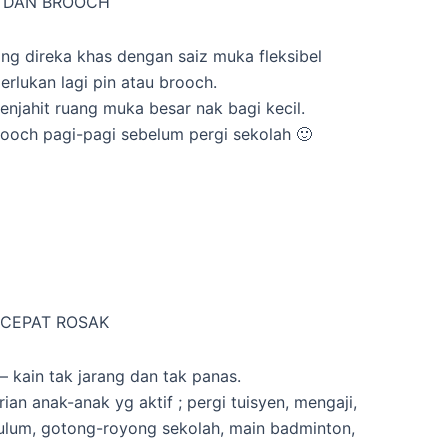
N DAN BROOCH
ng direka khas dengan saiz muka fleksibel
rlukan lagi pin atau brooch.
enjahit ruang muka besar nak bagi kecil.
brooch pagi-pagi sebelum pergi sekolah 🙂
K CEPAT ROSAK
– kain tak jarang dan tak panas.
rian anak-anak yg aktif ; pergi tuisyen, mengaji,
kulum, gotong-royong sekolah, main badminton,