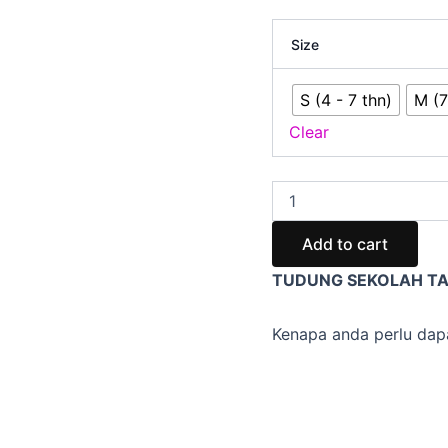
Size
S (4 - 7 thn)
M (7
Clear
Add to cart
TUDUNG SEKOLAH TAN
Kenapa anda perlu dap