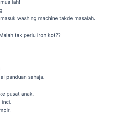
emua lah!
g
. masuk washing machine takde masalah.
Malah tak perlu iron kot??
:
ai panduan sahaja.
ke pusat anak.
inci.
mpir.