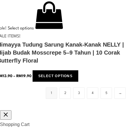
ale!
Select options
ALE ITEMS!
Himayya Tudung Sarung Kanak-Kanak NELLY |
Hijab Budak Mosscrepe 5–9 Tahun | 10 Corak
utterfly Floral
SELECT OPTIONS
M
13.90
–
RM
19.90
1
2
3
4
5
→
Shopping Cart