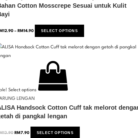
Bahan Cotton Mosscrepe Sesuai untuk Kulit
Bayi
SELECT OPTIONS
M
12.90
–
RM
14.90
ale!
Select options
ARUNG LENGAN
ALISA Handsock Cotton Cuff tak melorot denga
etah di pangkal lengan
SELECT OPTIONS
M
13.90
RM
7.90