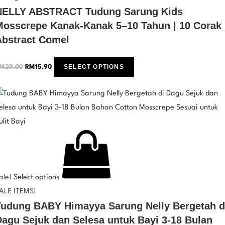
NELLY ABSTRACT Tudung Sarung Kids
Mosscrepe Kanak-Kanak 5–10 Tahun | 10 Corak
Abstract Comel
SELECT OPTIONS
M
29.00
RM
15.90
ale!
Select options
ALE ITEMS!
Tudung BABY Himayya Sarung Nelly Bergetah d
Dagu Sejuk dan Selesa untuk Bayi 3-18 Bulan