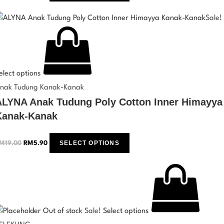
Sale!
elect options
nak Tudung Kanak-Kanak
ALYNA Anak Tudung Poly Cotton Inner Himayya
Kanak-Kanak
SELECT OPTIONS
M
19.00
RM
5.90
Out of stock
Sale!
Select options