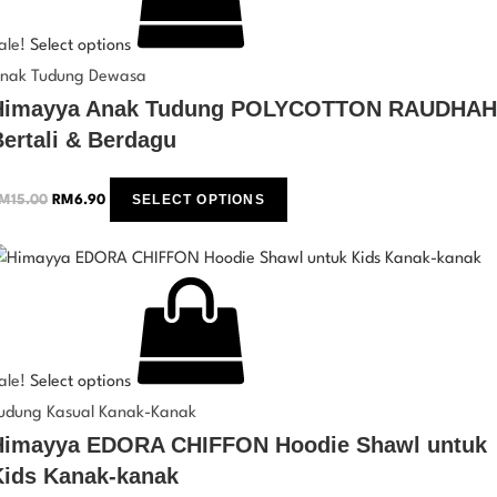
ale!
Select options
nak Tudung Dewasa
Himayya Anak Tudung POLYCOTTON RAUDHAH
ertali & Berdagu
SELECT OPTIONS
M
15.00
RM
6.90
ale!
Select options
udung Kasual Kanak-Kanak
Himayya EDORA CHIFFON Hoodie Shawl untuk
Kids Kanak-kanak