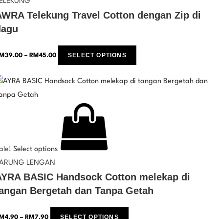
ELEKUNG
AWRA Telekung Travel Cotton dengan Zip di
dagu
SELECT OPTIONS
M
39.00
–
RM
45.00
ale!
Select options
ARUNG LENGAN
AYRA BASIC Handsock Cotton melekap di
tangan Bergetah dan Tanpa Getah
SELECT OPTIONS
M
4.90
–
RM
7.90