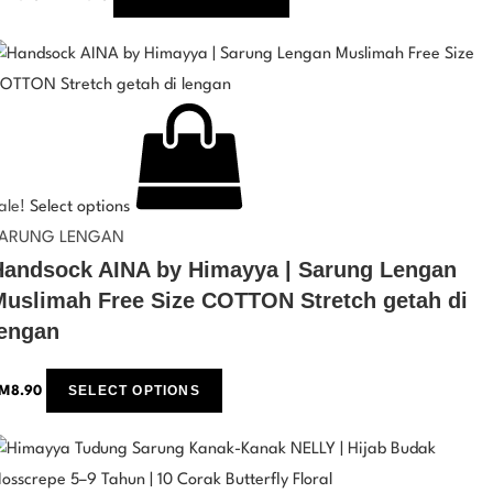
ale!
Select options
ARUNG LENGAN
Handsock AINA by Himayya | Sarung Lengan
Muslimah Free Size COTTON Stretch getah di
lengan
SELECT OPTIONS
M
8.90