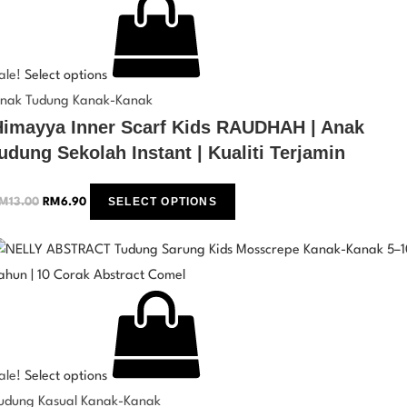
ale!
Select options
nak Tudung Kanak-Kanak
Himayya Inner Scarf Kids RAUDHAH | Anak
udung Sekolah Instant | Kualiti Terjamin
SELECT OPTIONS
M
13.00
RM
6.90
ale!
Select options
udung Kasual Kanak-Kanak