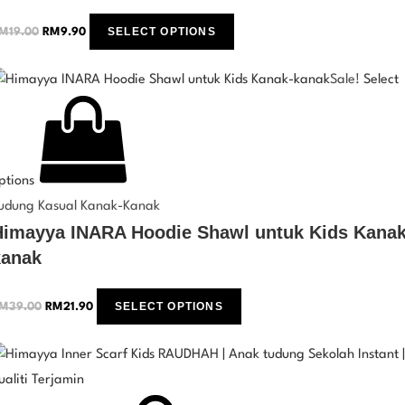
SELECT OPTIONS
M
19.00
RM
9.90
Sale!
Select
ptions
udung Kasual Kanak-Kanak
Himayya INARA Hoodie Shawl untuk Kids Kanak
kanak
SELECT OPTIONS
M
39.00
RM
21.90