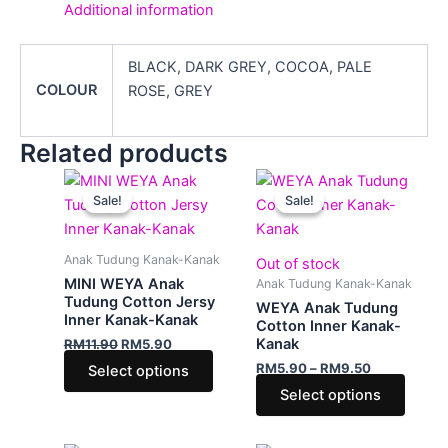
Additional information
BLACK, DARK GREY, COCOA, PALE
COLOUR
ROSE, GREY
Related products
Original
Current
Price
This
This
price
price
range:
Sale!
Sale!
Sale!
Sale!
product
produ
was:
is:
RM5.90
RM11.90.
RM5.90.
has
through
has
RM9.50
multiple
multip
Anak Tudung Kanak-Kanak
Out of stock
variants.
varian
MINI WEYA Anak
Anak Tudung Kanak-Kanak
The
The
Tudung Cotton Jersy
WEYA Anak Tudung
Inner Kanak-Kanak
options
optio
Cotton Inner Kanak-
Kanak
RM
11.90
RM
5.90
may
may
RM
5.90
–
RM
9.50
Select options
be
be
Select options
chosen
chose
on
on
the
the