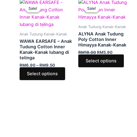
Price
Original
Current
This
This
product
produ
range:
price
price
Sale!
Sale!
Sale!
Sale!
product
produ
RM6.90
was:
is:
page
page
through
has
RM19.00.
RM5.90.
has
RM9.50
multiple
multip
Anak Tudung Kanak-Kanak
variants.
varian
ALYNA Anak Tudung
Anak Tudung Kanak-Kanak
The
The
Poly Cotton Inner
WAWA EARSAFE – Anak
Himayya Kanak-Kanak
options
optio
Tudung Cotton Inner
Kanak-Kanak lubang di
RM
19.00
RM
5.90
may
may
telinga
Select options
be
be
RM
6.90
–
RM
9.50
chosen
chose
Select options
on
on
the
the
product
produ
page
page