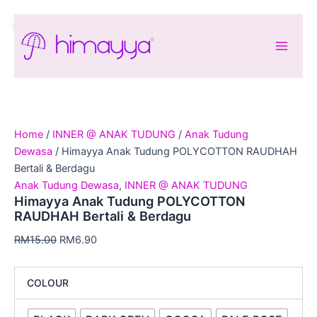
Himayya
Skip
Original
Current
Anak
Sale!
to
price
price
Tudung
content
was:
is:
POLYCOTTON
RM15.00.
RM6.90.
RAUDHAH
Bertali
&
Berdagu
quantity
Home
/
INNER @ ANAK TUDUNG
/
Anak Tudung
Dewasa
/ Himayya Anak Tudung POLYCOTTON RAUDHAH
Bertali & Berdagu
Anak Tudung Dewasa
,
INNER @ ANAK TUDUNG
Himayya Anak Tudung POLYCOTTON
RAUDHAH Bertali & Berdagu
RM
15.00
RM
6.90
COLOUR