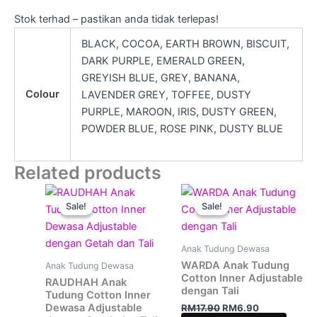
Stok terhad – pastikan anda tidak terlepas!
BLACK, COCOA, EARTH BROWN, BISCUIT,
DARK PURPLE, EMERALD GREEN,
GREYISH BLUE, GREY, BANANA,
Colour
LAVENDER GREY, TOFFEE, DUSTY
PURPLE, MAROON, IRIS, DUSTY GREEN,
POWDER BLUE, ROSE PINK, DUSTY BLUE
Related products
Original
Current
Original
Current
This
This
price
price
price
price
Sale!
Sale!
Sale!
Sale!
product
produ
was:
is:
was:
is:
RM15.00.
RM7.20.
has
RM17.90.
RM6.90.
has
multiple
multip
Anak Tudung Dewasa
variants.
varian
WARDA Anak Tudung
Anak Tudung Dewasa
The
The
Cotton Inner Adjustable
RAUDHAH Anak
dengan Tali
options
optio
Tudung Cotton Inner
Dewasa Adjustable
RM
17.90
RM
6.90
may
may