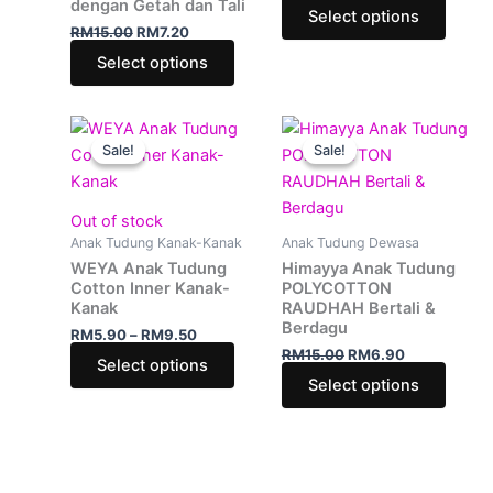
dengan Getah dan Tali
Select options
be
be
RM
15.00
RM
7.20
chosen
chose
Select options
on
on
the
the
product
produ
Price
Original
Current
This
This
range:
price
price
page
page
Sale!
Sale!
Sale!
Sale!
product
produ
RM5.90
was:
is:
through
has
RM15.00.
RM6.90.
has
RM9.50
multiple
multip
Out of stock
variants.
varian
Anak Tudung Kanak-Kanak
Anak Tudung Dewasa
The
The
WEYA Anak Tudung
Himayya Anak Tudung
options
optio
Cotton Inner Kanak-
POLYCOTTON
Kanak
RAUDHAH Bertali &
may
may
Berdagu
RM
5.90
–
RM
9.50
be
be
RM
15.00
RM
6.90
Select options
chosen
chose
Select options
on
on
the
the
product
produ
page
page