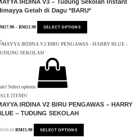
MAYYA IRDINA V3 – Tudung Sekolah Instant
Himayya Getah di Dagu *BARU*
RM
17.90
–
RM
21.90
SELECT OPTIONS
ale!
Select options
ALE ITEMS!
MAYYA IRDINA V2 BIRU PENGAWAS – HARRY
BLUE – TUDUNG SEKOLAH
RM
39.00
RM
15.90
SELECT OPTIONS