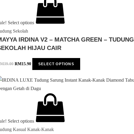
ale!
Select options
udung Sekolah
MAYYA IRDINA V2 – MATCHA GREEN – TUDUNG
SEKOLAH HIJAU CAIR
RM
39.00
RM
15.90
SELECT OPTIONS
ale!
Select options
udung Kasual Kanak-Kanak