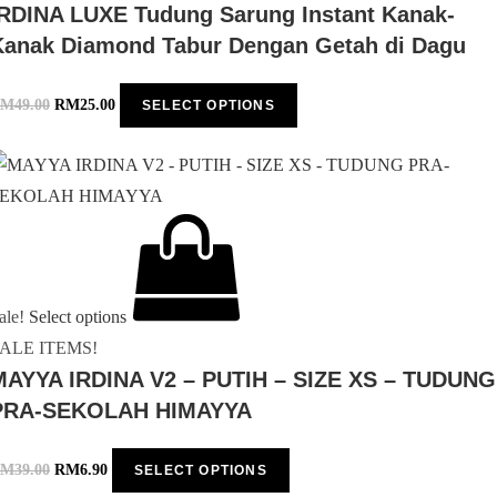
IRDINA LUXE Tudung Sarung Instant Kanak-
Kanak Diamond Tabur Dengan Getah di Dagu
RM
49.00
RM
25.00
SELECT OPTIONS
ale!
Select options
ALE ITEMS!
MAYYA IRDINA V2 – PUTIH – SIZE XS – TUDUNG
PRA-SEKOLAH HIMAYYA
RM
39.00
RM
6.90
SELECT OPTIONS