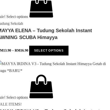
ale!
Select options
udung Sekolah
MAYYA ELENA – Tudung Sekolah Instant
AWNING SCUBA Himayya
RM
13.90
–
RM
16.90
SELECT OPTIONS
ale!
Select options
ALE ITEMS!