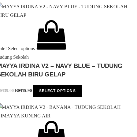
ale!
Select options
udung Sekolah
MAYYA IRDINA V2 – NAVY BLUE – TUDUNG
SEKOLAH BIRU GELAP
RM
39.00
RM
15.90
SELECT OPTIONS