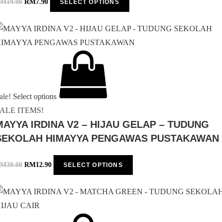
RM
19.00
RM
7.90
SELECT OPTIONS
ale!
Select options
ALE ITEMS!
MAYYA IRDINA V2 – HIJAU GELAP – TUDUNG
SEKOLAH HIMAYYA PENGAWAS PUSTAKAWAN
RM
39.00
RM
12.90
SELECT OPTIONS