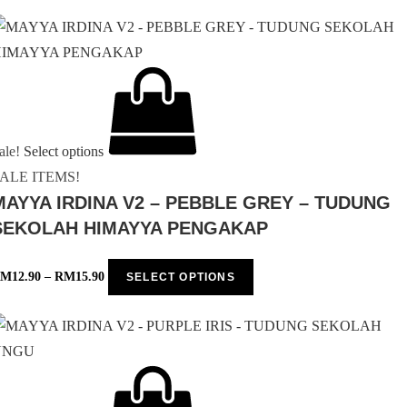
ale!
Select options
ALE ITEMS!
MAYYA IRDINA V2 – PEBBLE GREY – TUDUNG
SEKOLAH HIMAYYA PENGAKAP
RM
12.90
–
RM
15.90
SELECT OPTIONS