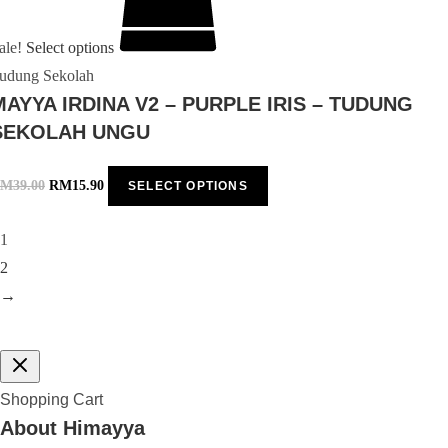
ale!
Select options
udung Sekolah
MAYYA IRDINA V2 – PURPLE IRIS – TUDUNG
SEKOLAH UNGU
RM
39.00
RM
15.90
SELECT OPTIONS
1
2
→
Shopping Cart
About Himayya