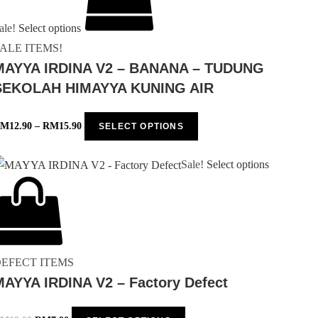
ale!
Select options
ALE ITEMS!
MAYYA IRDINA V2 – BANANA – TUDUNG
SEKOLAH HIMAYYA KUNING AIR
RM
12.90
–
RM
15.90
SELECT OPTIONS
Sale!
Select options
EFECT ITEMS
MAYYA IRDINA V2 – Factory Defect