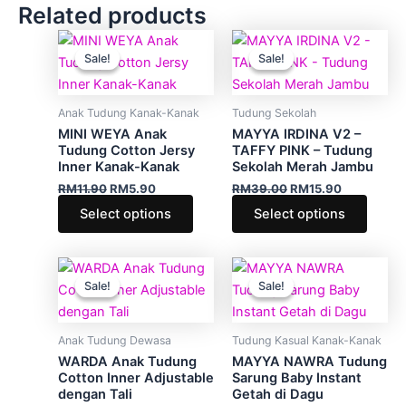
page
Related products
Original
Current
Original
Current
This
This
price
price
price
price
Sale!
Sale!
Sale!
Sale!
product
produ
was:
is:
was:
is:
RM11.90.
RM5.90.
has
RM39.00.
RM15.90.
has
multiple
multip
Anak Tudung Kanak-Kanak
Tudung Sekolah
variants.
varian
MINI WEYA Anak
MAYYA IRDINA V2 –
The
The
Tudung Cotton Jersy
TAFFY PINK – Tudung
Inner Kanak-Kanak
Sekolah Merah Jambu
options
optio
RM
11.90
RM
5.90
RM
39.00
RM
15.90
may
may
Select options
Select options
be
be
chosen
chose
on
on
Original
Current
Original
Current
This
This
the
the
price
price
price
price
Sale!
Sale!
Sale!
Sale!
product
produ
was:
is:
was:
is:
product
produ
RM17.90.
RM6.90.
has
RM39.00.
RM13.90.
has
page
page
multiple
multip
Anak Tudung Dewasa
Tudung Kasual Kanak-Kanak
variants.
varian
WARDA Anak Tudung
MAYYA NAWRA Tudung
The
The
Cotton Inner Adjustable
Sarung Baby Instant
dengan Tali
Getah di Dagu
options
optio