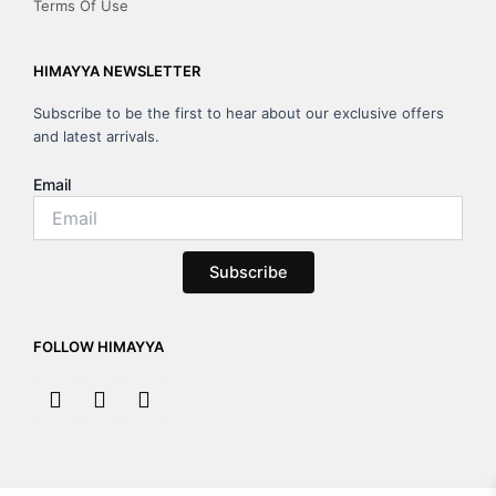
Terms Of Use
HIMAYYA NEWSLETTER
Subscribe to be the first to hear about our exclusive offers
and latest arrivals.
Email
Subscribe
FOLLOW HIMAYYA
F
I
Y
a
n
o
c
s
u
e
t
t
b
a
u