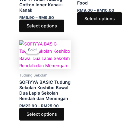
Food
options
optio
Cotton Inner Kanak-
Kanak
RM
9.00
–
RM
10.00
may
may
RM
5.90
–
RM
9.50
Select options
be
be
Select options
chosen
chose
on
on
the
the
Price
This
product
produ
range:
Sale!
Sale!
product
RM22.90
page
page
through
has
RM25.90
multiple
variants.
Tudung Sekolah
The
SOFIYYA BASIC Tudung
options
Sekolah Koshibo Bawal
Dua Lapis Sekolah
may
Rendah dan Menengah
be
RM
22.90
–
RM
25.90
chosen
Select options
on
the
product