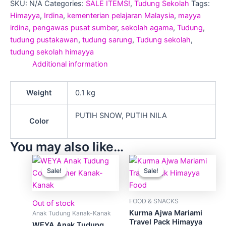
SKU:
N/A
Categories:
SALE ITEMS!
,
Tudung Sekolah
Tags:
Himayya
,
Irdina
,
kementerian pelajaran Malaysia
,
mayya
irdina
,
pengawas pusat sumber
,
sekolah agama
,
Tudung
,
tudung pustakawan
,
tudung sarung
,
Tudung sekolah
,
tudung sekolah himayya
Additional information
Weight
0.1 kg
PUTIH SNOW, PUTIH NILA
Color
You may also like…
Price
Price
This
This
range:
range:
Sale!
Sale!
Sale!
Sale!
product
produ
RM5.90
RM9.00
through
has
through
has
RM9.50
RM10.00
multiple
multip
FOOD & SNACKS
Out of stock
variants.
varian
Kurma Ajwa Mariami
Anak Tudung Kanak-Kanak
The
The
Travel Pack Himayya
WEYA Anak Tudung