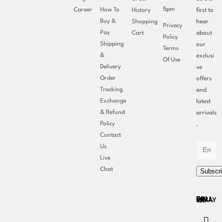
5pm
Career
How To
History
first to
Buy &
Shopping
hear
Privacy
Pay
Cart
about
Policy
Shipping
our
Terms
&
exclusi
Of Use
Delivery
ve
Order
offers
Tracking
and
Exchange
latest
& Refund
arrivals
Policy
.
Contact
Us
Live
Chat
Subscr
FOLLOW HIMAYYA