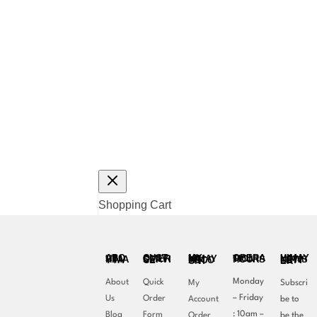
Shopping Cart
OPERATION HOURS
ABOUT HIMAYYA
CUSTOMER SERVICE
MY HIMAYYA ACCOUNT
HIMAYYA NEWSLETTER
Monday
About
Quick
My
Subscri
– Friday
Us
Order
Account
be to
: 10am –
Blog
Form
Order
be the