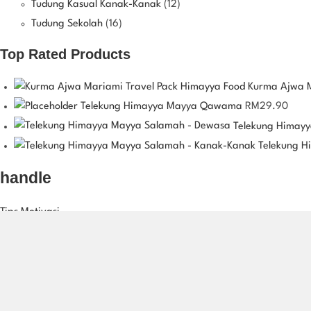
Tudung Kasual Kanak-Kanak
(12)
Tudung Sekolah
(16)
Top Rated Products
Kurma Ajwa M
Telekung Himayya Mayya Qawama
RM
29.90
Telekung Himay
Telekung H
handle
Tips Motivasi
5 Best Tips Untuk Handle Stress
himayyaadmin
/
23/08/2021
Masa sekarang ni kan, macam-macam penanda aras diwujudkan kir