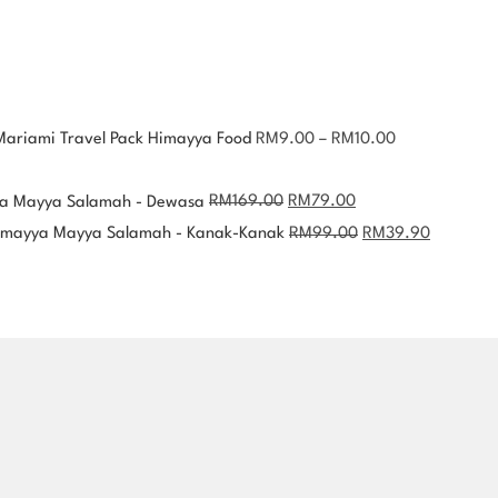
ariami Travel Pack Himayya Food
RM
9.00
–
RM
10.00
ya Mayya Salamah - Dewasa
RM
169.00
RM
79.00
imayya Mayya Salamah - Kanak-Kanak
RM
99.00
RM
39.90
i dan kanan kita. Tak kisahlah kau siapa. Anak […]