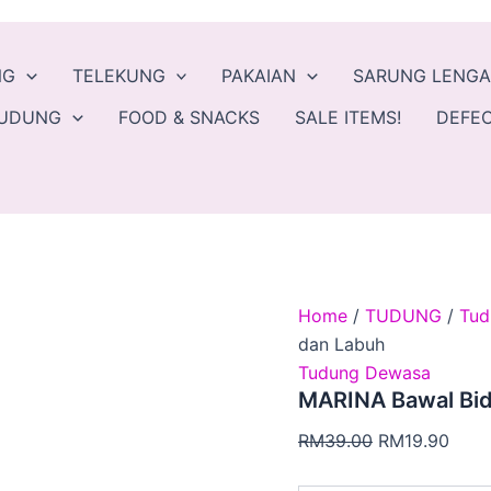
MARINA
Original
Curr
Bawal
price
price
Bidang
was:
is:
NG
TELEKUNG
PAKAIAN
SARUNG LENG
50
Lebar
RM39.00.
RM19
TUDUNG
FOOD & SNACKS
SALE ITEMS!
DEFEC
dan
Labuh
quantity
Home
/
TUDUNG
/
Tud
dan Labuh
Tudung Dewasa
MARINA Bawal Bid
RM
39.00
RM
19.90