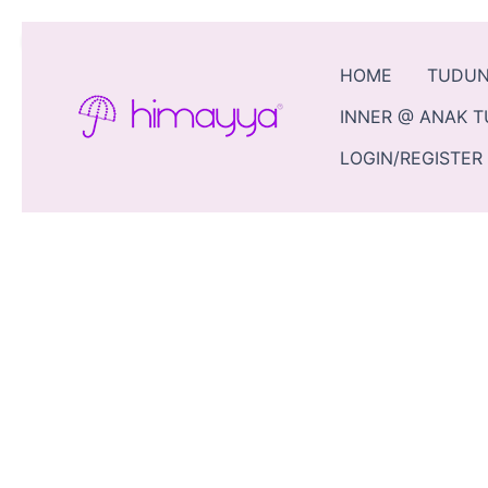
Skip
Sale!
to
content
HOME
TUDU
INNER @ ANAK 
LOGIN/REGISTER