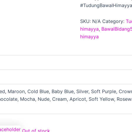
#TudungBawalHimayy
SKU:
N/A
Category:
Tu
himayya
,
BawalBidang
himayya
ed, Maroon, Cold Blue, Baby Blue, Silver, Soft Purple, Crown
hocolate, Mocha, Nude, Cream, Apricot, Soft Yellow, Rosewa
This
Out of stock