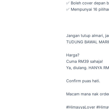
✅ Boleh cover depan 
✅ Mempunyai 16 piliha
Jangan tutup almari, j
TUDUNG BAWAL MARINA
Harga?
Cuma RM39 sahaja!
Ya, diulang. HANYA R
Confirm puas hati.
Macam mana nak orde
#HimayyaLover #Hima