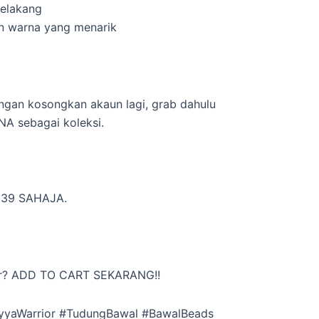
belakang
n warna yang menarik
angan kosongkan akaun lagi, grab dahulu
 sebagai koleksi.
M39 SAHAJA.
r? ADD TO CART SEKARANG!!
yyaWarrior #TudungBawal #BawalBeads