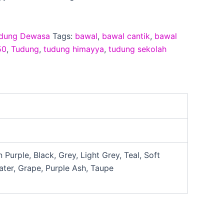
a
dung Dewasa
Tags:
bawal
,
bawal cantik
,
bawal
50
,
Tudung
,
tudung himayya
,
tudung sekolah
 Purple, Black, Grey, Light Grey, Teal, Soft
ter, Grape, Purple Ash, Taupe