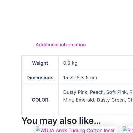
Additional information
Weight
0.5 kg
Dimensions
15 × 15 × 5 cm
Dusty Pink, Peach, Soft Pink, R
COLOR
Mint, Emerald, Dusty Green, C
You may also like…
Price
This