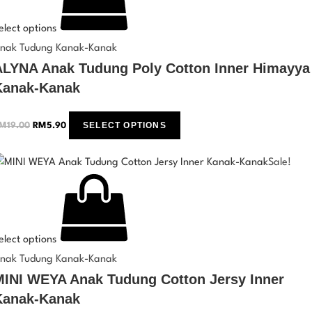
elect options
nak Tudung Kanak-Kanak
ALYNA Anak Tudung Poly Cotton Inner Himayya
Kanak-Kanak
SELECT OPTIONS
M
19.00
RM
5.90
Sale!
elect options
nak Tudung Kanak-Kanak
MINI WEYA Anak Tudung Cotton Jersy Inner
Kanak-Kanak