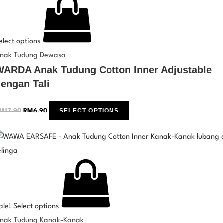
elect options
nak Tudung Dewasa
WARDA Anak Tudung Cotton Inner Adjustable
engan Tali
SELECT OPTIONS
M
17.90
RM
6.90
ale!
Select options
nak Tudung Kanak-Kanak