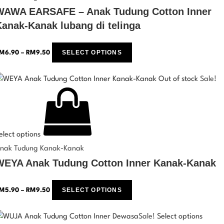
WAWA EARSAFE – Anak Tudung Cotton Inner
Kanak-Kanak lubang di telinga
SELECT OPTIONS
M
6.90
–
RM
9.50
Out of stock
Sale!
elect options
nak Tudung Kanak-Kanak
WEYA Anak Tudung Cotton Inner Kanak-Kanak
SELECT OPTIONS
M
5.90
–
RM
9.50
Sale!
Select options