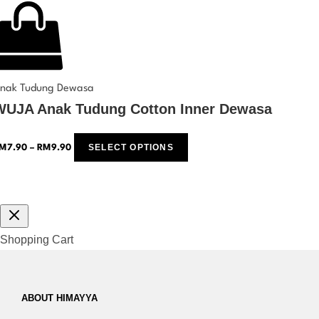
nak Tudung Dewasa
WUJA Anak Tudung Cotton Inner Dewasa
SELECT OPTIONS
M
7.90
–
RM
9.90
Shopping Cart
ABOUT HIMAYYA