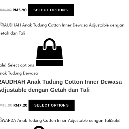
SELECT OPTIONS
M
11.90
RM
5.90
ale!
Select options
nak Tudung Dewasa
RAUDHAH Anak Tudung Cotton Inner Dewasa
Adjustable dengan Getah dan Tali
SELECT OPTIONS
M
15.00
RM
7.20
Sale!