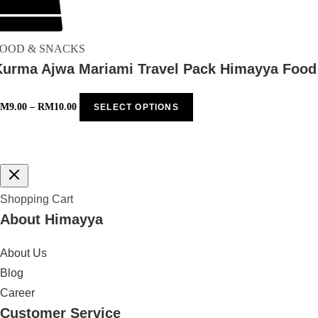
OOD & SNACKS
Kurma Ajwa Mariami Travel Pack Himayya Food
RM
9.00
–
RM
10.00
SELECT OPTIONS
Shopping Cart
About Himayya
About Us
Blog
Career
Customer Service