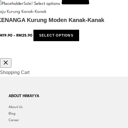
Sale!
Select options
aju Kurung Kanak-Kanak
KENANGA Kurung Moden Kanak-Kanak
SELECT OPTIONS
M
19.90
–
RM
25.90
Shopping Cart
ABOUT HIMAYYA
About Us
Blog
Career