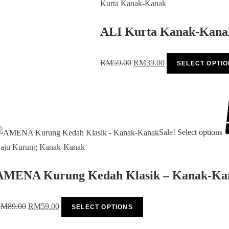
Kurta Kanak-Kanak
ALI Kurta Kanak-Kanak 
RM
59.00
RM
39.00
SELECT OPTI
Sale!
Select options
aju Kurung Kanak-Kanak
AMENA Kurung Kedah Klasik – Kanak-Ka
RM
89.00
RM
59.00
SELECT OPTIONS